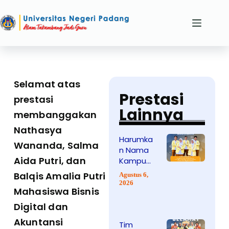
Selamat atas
Prestasi
prestasi
Lainnya
membanggakan
Nathasya
Harumka
Wananda, Salma
n Nama
Aida Putri, dan
Kampus,
Mahasis
Balqis Amalia Putri
Agustus 6,
wa
2026
Mahasiswa Bisnis
Keperaw
atan
Digital dan
UNP
Akuntansi
Tim
Sabet