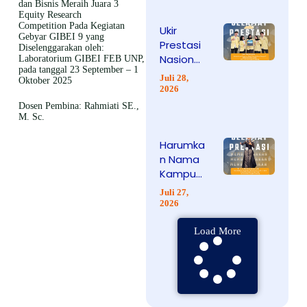
UNP
dan Bisnis
Meraih Juara 3
Equity Research
Sabet
Competition
Pada Kegiatan
Ukir
Juara III
Gebyar GIBEI 9
yang
Prestasi
Debate
Diselenggarakan oleh:
Nasional,
Competi
Laboratorium GIBEI FEB UNP,
pada tanggal
23 September – 1
Tim
tion
Juli 28,
Oktober 2025
Terranov
Tingkat
2026
a UNP
Nasional
Dosen Pembina: Rahmiati SE.,
Sabet
di
M. Sc.
Juara 1
Bandung
Harumka
KTI di
n Nama
Geo-
Kampus,
Science
Mahasis
National
Juli 27,
wa
Competi
2026
Sendrat
tion 2026
asik UNP
Load More
Sabet
Medali
Silver
Solo
Seriosa