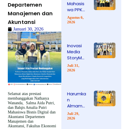
Mahasis
Prestasi
Departemen
wa PPKn
Nasional
Manajemen dan
FIS UNP
lewat
Agustus 6,
Akuntansi
Sabet
Karya
2026
Juara 2
Video
Januari 30, 2026
di Ajang
Inspiratif
Internati
Inovasi
onal
Media
Student
StoryMa
Competi
ps
tion 2026
Juli 31,
WebGIS
2026
Hantark
an
Mahasis
Harumka
wa
Selamat atas prestasi
membanggakan
Nathasya
n
Geografi
Wananda, Salma Aida Putri,
Almama
UNP Raih
dan Balqis Amalia Putri
ter,
Juara 1
Mahasiswa
Bisnis Digital dan
Juli 29,
Akuntansi
Departemen
Mahasis
Nasional
2026
Manajemen dan
wa FIS
Akuntansi,
Fakultas Ekonomi