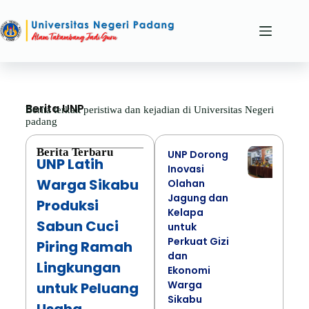
Berita UNP
Berita terkait peristiwa dan kejadian di Universitas Negeri
padang
Berita Terbaru
UNP Dorong
UNP Latih
Inovasi
Warga Sikabu
Olahan
Jagung dan
Produksi
Kelapa
Sabun Cuci
untuk
Perkuat Gizi
Piring Ramah
dan
Lingkungan
Ekonomi
Warga
untuk Peluang
Sikabu