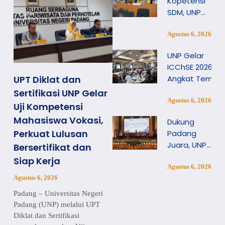
Kopetensi
SDM, UNP
Gelar
Pelatihan
Agustus 6, 2026
Microsoft AI
UNP Gelar
ICChSE 2026,
UPT Diklat dan
Angkat Tema
Inovasi Sains
Sertifikasi UNP Gelar
dan
Agustus 6, 2026
Uji Kompetensi
Pendidikan
Mahasiswa Vokasi,
Dukung
Digital
Perkuat Lulusan
Padang
Berkelanjutan
Juara, UNP
Bersertifikat dan
Tuan
Siap Kerja
Rumah
Agustus 6, 2026
Agustus 6, 2026
Seminar
Pendidikan
Padang – Universitas Negeri
Hari Jadi
Padang (UNP) melalui UPT
Kota
Diklat dan Sertifikasi