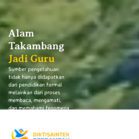
Alam
Takambang
Jadi Guru
Sumber pengetahuan
tidak hanya didapatkan
dari pendidikan formal
melainkan dari proses
membaca, mengamati,
dan memahami fenomena
alam serta kehidupan di
sekitar kita.