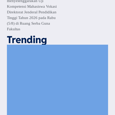
Padang
menyelenggarakan Uji
Bersama
Kompetensi Mahasiswa Vokasi
Wamen
Direktorat Jenderal Pendidikan
Diktisainstek
Tinggi Tahun 2026 pada Rabu
(5/8) di Ruang Serba Guna
dan CEO
Fakultas
EMGS
Malaysia
Trending