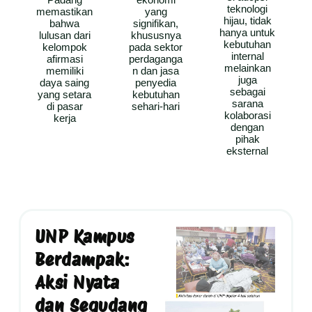
teknologi
memastikan
yang
hijau, tidak
bahwa
signifikan,
hanya untuk
lulusan dari
khususnya
kebutuhan
kelompok
pada sektor
internal
afirmasi
perdaganga
melainkan
memiliki
n dan jasa
juga
daya saing
penyedia
sebagai
yang setara
kebutuhan
sarana
di pasar
sehari-hari
kolaborasi
kerja
dengan
pihak
eksternal
UNP Kampus
Berdampak:
Aksi Nyata
dan Segudang