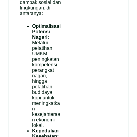
dampak sosial dan
lingkungan, di
antaranya:
Optimalisasi
Potensi
Nagari:
Melalui
pelatihan
UMKM,
peningkatan
kompetensi
perangkat
nagari,
hingga
pelatihan
budidaya
kopi untuk
meningkatka
n
kesejahteraa
n ekonomi
lokal.
Kepedulian
Kesehatan: