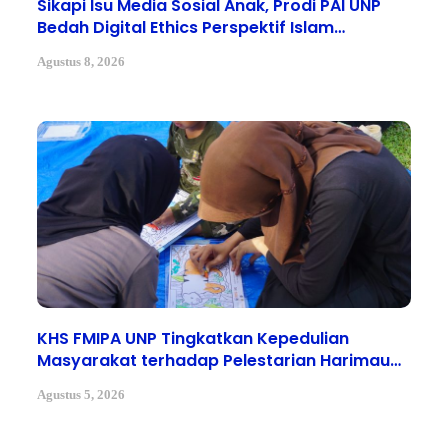
Sikapi Isu Media Sosial Anak, Prodi PAI UNP
Bedah Digital Ethics Perspektif Islam
Bersama Pakar ISRA Academy Australia
Agustus 8, 2026
KHS FMIPA UNP Tingkatkan Kepedulian
Masyarakat terhadap Pelestarian Harimau
Sumatera pada Global Tiger Day 2026
Agustus 5, 2026