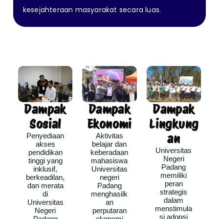
kesejahteraan masyarakat secara luas.
Dampak
Dampak
Dampak
Sosial
Ekonomi
Lingkung
Penyediaan
Aktivitas
an
akses
belajar dan
Universitas
pendidikan
keberadaan
Negeri
tinggi yang
mahasiswa
Padang
inklusif,
Universitas
memiliki
berkeadilan,
negeri
peran
dan merata
Padang
strategis
di
menghasilk
dalam
Universitas
an
menstimula
Negeri
perputaran
si adopsi
Padang
ekonomi