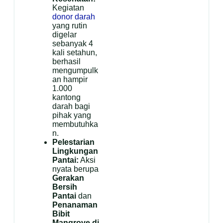
Kegiatan
donor darah
yang rutin
digelar
sebanyak 4
kali setahun,
berhasil
mengumpulk
an hampir
1.000
kantong
darah bagi
pihak yang
membutuhka
n.
Pelestarian
Lingkungan
Pantai:
Aksi
nyata berupa
Gerakan
Bersih
Pantai
dan
Penanaman
Bibit
Mangrove di